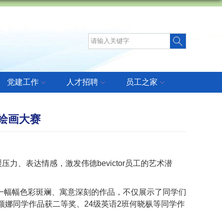
党建工作
人才招聘
员工之家
罗绘画大赛
力、表达情感，激发伟德bevictor员工的艺术潜
幅幅色彩斑斓、寓意深刻的作品，不仅展示了同学们
娜同学作品获二等奖、24级英语2班何晓枞等同学作